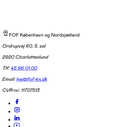
FOF København og Nordsjælland
Ordrupvej 60, 5. sal
2920 Charlottenlund
Tlf:
45 96 01 00
Email:
hej@fof-kn.dk
CVR-nr:
11707513