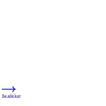
FOF København og Nordsjælland
Se hold
Nørrekor
København N
1 hold
Se alle kor