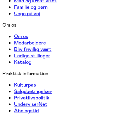
Mad og kreativitet
Familie og børn
Unge på vej
Om os
Om os
Medarbejdere
Bliv frivillig vært
Ledige stillinger
Katalog
Praktisk information
Kulturpas
Salgsbetingelser
Privatlivspolitik
UnderviserNet
Åbningstid