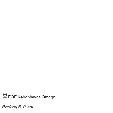
FOF Københavns Omegn
Se hold
Sy dit eget kostume i Glostrup
Glostrup
2 hold
FOF Københavns Omegn
Parkvej 6, 2. sal