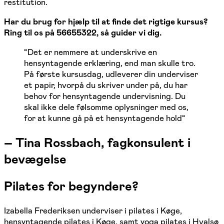
restitution.
Har du brug for hjælp til at finde det rigtige kursus?
Ring til os på 56655322, så guider vi dig.
“
Det er nemmere at underskrive en
hensyntagende erklæring, end man skulle tro.
På første kursusdag, udleverer din underviser
et papir, hvorpå du skriver under på, du har
behov for hensyntagende undervisning. Du
skal ikke dele følsomme oplysninger med os,
for at kunne gå på et hensyntagende hold
“
–
Tina Rossbach, fagkonsulent i
bevægelse
Pilates for begyndere?
Izabella Frederiksen underviser i pilates i Køge,
hensyntagende pilates i Køge, samt yoga pilates i Hvalsø