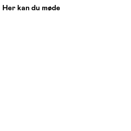
Her kan du møde
Liselotte Hartmann
Læs mere