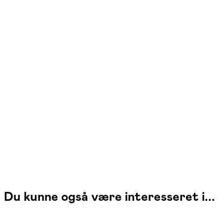
Izabella Frederiksen
Læs mere
Izabella underviser dig i pilates og yin yoga
Du kunne også være interesseret i...