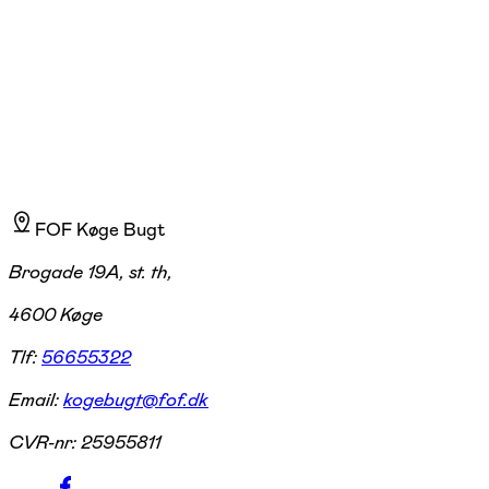
3 hold
FOF Køge Bugt
Brogade 19A, st. th,
4600 Køge
Tlf:
56655322
Email:
kogebugt@fof.dk
CVR-nr:
25955811