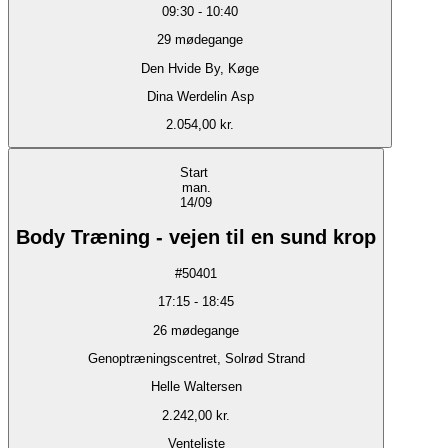
09:30
-
10:40
29
mødegange
Den Hvide By, Køge
Dina Werdelin Asp
2.054,00 kr.
Start
man.
14/09
Body Træning - vejen til en sund krop
#
50401
17:15
-
18:45
26
mødegange
Genoptræningscentret, Solrød Strand
Helle Waltersen
2.242,00 kr.
Venteliste