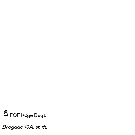
FOF Køge Bugt
Se hold
Bodyscan
Køge
1 hold
FOF Køge Bugt
Brogade 19A, st. th,