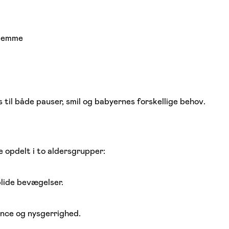
hjemme
 til både pauser, smil og babyernes forskellige behov.
e opdelt i to aldersgrupper:
blide bevægelser.
ance og nysgerrighed.