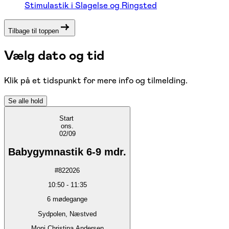
Stimulastik i Slagelse og Ringsted
Tilbage til toppen
Vælg dato og tid
Klik på et tidspunkt for mere info og tilmelding.
Se alle hold
Start
ons.
02/09
Babygymnastik 6-9 mdr.
#
822026
10:50
-
11:35
6
mødegange
Sydpolen, Næstved
Moni Christina Andersen