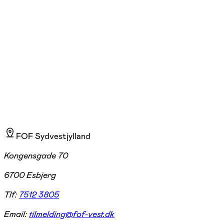
Porcelænsmaling
Skærbæk
1 hold
FOF Sydvestjylland
Kongensgade 70
6700 Esbjerg
Tlf:
7512 3805
Email:
tilmelding@fof-vest.dk