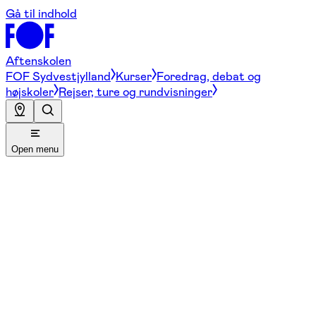
Gå til indhold
Aftenskolen
FOF Sydvestjylland
Kurser
Foredrag, debat og
højskoler
Rejser, ture og rundvisninger
Open menu