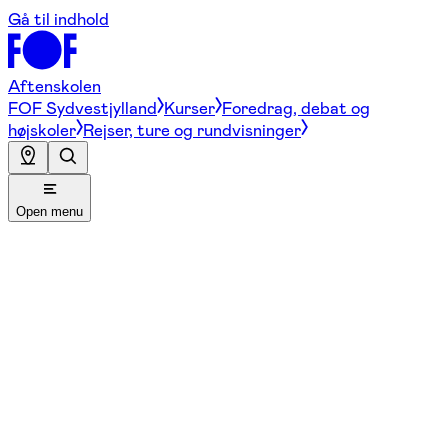
Gå til indhold
Aftenskolen
FOF Sydvestjylland
Kurser
Foredrag, debat og
højskoler
Rejser, ture og rundvisninger
Open menu