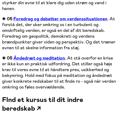
styrker din evne til at klare dig uden strøm og vand i
hanen.
⁕ 05
Foredrag og debatter om verdenssituationen
. At
forstå det, der sker omkring os i en turbulent og
omskiftelig verden, er også en del af dit beredskab.
Foredrag om geopolitik, demokrati og verdens
brændpunkter giver viden og perspektiv. Og det træner
evnen til at skelne information fra støj.
⁕ 05
Åndedræt og meditation
.
At stå overfor en krise
er ikke kun en praktisk udfordring. Det stiller også høje
krav til vores evne til at håndtere pres, usikkerhed og
bekymring. Hold med fokus på meditation og åndedræt
giver konkrete redskaber til at finde ro - også når verden
omkring os føles overvældende.
FInd et kursus til dit indre
beredskab ↗