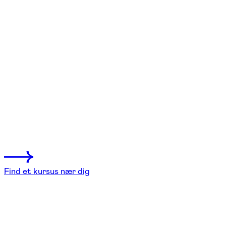
FOF København og Nordsjælland
Se hold
Mental oprydning – få ro i hovedet
Søborg, København V
2 hold
Find et kursus nær dig