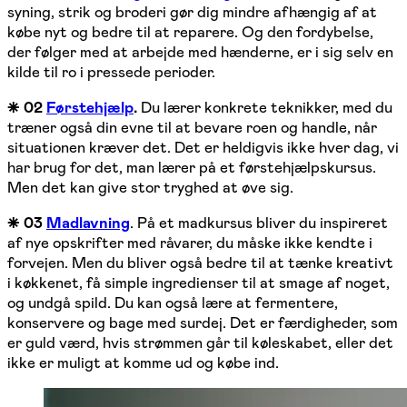
syning, strik og broderi gør dig mindre afhængig af at
købe nyt og bedre til at reparere. Og den fordybelse,
der følger med at arbejde med hænderne, er i sig selv en
kilde til ro i pressede perioder.
⁕ 02
Førstehjælp
.
Du lærer konkrete teknikker, med du
træner også din evne til at bevare roen og handle, når
situationen kræver det. Det er heldigvis ikke hver dag, vi
har brug for det, man lærer på et førstehjælpskursus.
Men det kan give stor tryghed at øve sig.
⁕ 03
Madlavning
. På et madkursus bliver du inspireret
af nye opskrifter med råvarer, du måske ikke kendte i
forvejen. Men du bliver også bedre til at tænke kreativt
i køkkenet, få simple ingredienser til at smage af noget,
og undgå spild. Du kan også lære at fermentere,
konservere og bage med surdej. Det er færdigheder, som
er guld værd, hvis strømmen går til køleskabet, eller det
ikke er muligt at komme ud og købe ind.