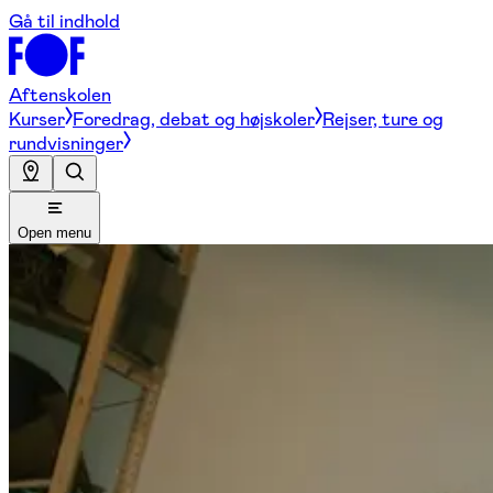
Gå til indhold
Aftenskolen
Kurser
Foredrag, debat og højskoler
Rejser, ture og
rundvisninger
Open menu