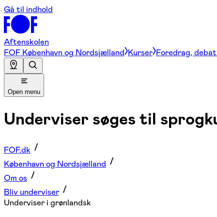
Gå til indhold
Aftenskolen
FOF København og Nordsjælland
Kurser
Foredrag, debat 
Open menu
Underviser søges til sprogk
FOF.dk
København og Nordsjælland
Om os
Bliv underviser
Underviser i grønlandsk