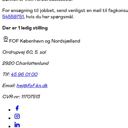
For ansøgning til jobbet, send venligst en mail til fagkon
54559751
, hvis du har spørgsmål.
Der er 1 ledig stilling
FOF København og Nordsjælland
Ordrupvej 60, 5. sal
2920 Charlottenlund
Tlf:
45 96 01 00
Email:
hej@fof-kn.dk
CVR-nr:
11707513