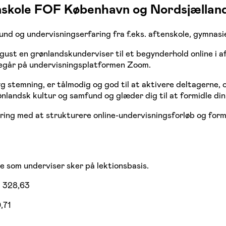
enskole FOF København og Nordsjællan
nd og undervisningserfaring fra f.eks. aftenskole, gymnasie
ugust en grønlandskunderviser til et begynderhold online i a
regår på undervisningsplatformen Zoom.
yg stemning, er tålmodig og god til at aktivere deltagerne, 
ønlandsk kultur og samfund og glæder dig til at formidle di
aring med at strukturere online-undervisningsforløb og form
e som underviser sker på lektionsbasis.
. 328,63
,71