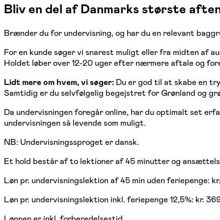
Bliv en del af Danmarks største aft
Brænder du for undervisning, og har du en relevant baggru
For en kunde søger vi snarest muligt eller fra midten af a
Holdet løber over 12-20 uger efter nærmere aftale og fo
Lidt mere om hvem, vi søger:
Du er god til at skabe en tr
Samtidig er du selvfølgelig begejstret for Grønland og gr
Da undervisningen foregår online, har du optimalt set erf
undervisningen så levende som muligt.
NB: Undervisningssproget er dansk.
Et hold består af to lektioner af 45 minutter og ansættels
Løn pr. undervisningslektion af 45 min uden feriepenge: kr
Løn pr. undervisningslektion inkl. feriepenge 12,5%: kr. 369
Lønnen er inkl. forberedelsestid.