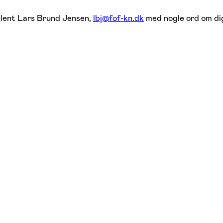
sulent Lars Brund Jensen,
lbj@fof-kn.dk
med nogle ord om dig