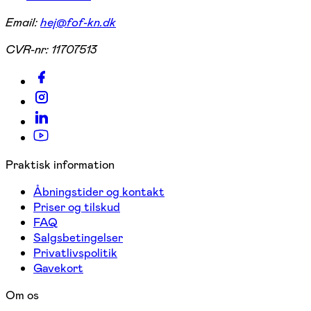
Email:
hej@fof-kn.dk
CVR-nr:
11707513
Praktisk information
Åbningstider og kontakt
Priser og tilskud
FAQ
Salgsbetingelser
Privatlivspolitik
Gavekort
Om os