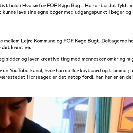
eativt hold i Hvalsø for FOF Køge Bugt. Her er bordet fyldt
ge at kunne lave sine egne bøger med udgangspunkt i bøger o
jde mellem Lejre Kommune og FOF Køge Bugt. Deltagerne her
 det kreative.
jeg sidder og laver kreative ting med mennesker omkring mig,
 en YouTube-kanal, hvor han spiller keyboard og trommer, nå
værestedet Horseager, er det netop fordi, han her er en del 