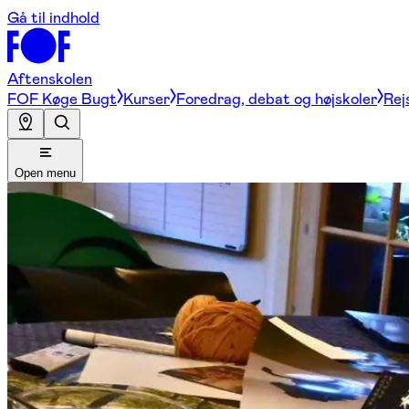
Gå til indhold
Aftenskolen
FOF Køge Bugt
Kurser
Foredrag, debat og højskoler
Rej
Open menu