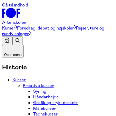
Gå til indhold
Aftenskolen
Kurser
Foredrag, debat og højskoler
Rejser, ture og
rundvisninger
Open menu
Historie
Kurser
Kreative kurser
Syning
Håndarbejde
Grafik og trykketeknik
Malekurser
Tegnekurser