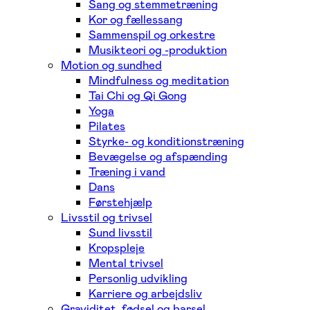
Sang og stemmetræning
Kor og fællessang
Sammenspil og orkestre
Musikteori og -produktion
Motion og sundhed
Mindfulness og meditation
Tai Chi og Qi Gong
Yoga
Pilates
Styrke- og konditionstræning
Bevægelse og afspænding
Træning i vand
Dans
Førstehjælp
Livsstil og trivsel
Sund livsstil
Kropspleje
Mental trivsel
Personlig udvikling
Karriere og arbejdsliv
Graviditet, fødsel og barsel