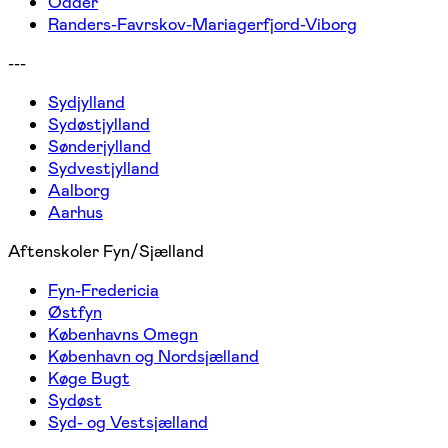
Odder
Randers-Favrskov-Mariagerfjord-Viborg
---
Sydjylland
Sydøstjylland
Sønderjylland
Sydvestjylland
Aalborg
Aarhus
Aftenskoler Fyn/Sjælland
Fyn-Fredericia
Østfyn
Københavns Omegn
København og Nordsjælland
Køge Bugt
Sydøst
Syd- og Vestsjælland