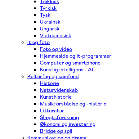
Tjekkisk
Tyrkisk
Tysk
Ukrainsk
Ungarsk
Vietnamesisk
It og foto
Foto og video
Hjemmeside og it-programmer
Computer og smartphone
Kunstig intelligens - AI
Kulturfag og samfund
Historie
Naturvidenskab
Kunsthistorie
Musikforståelse og -historie
Litteratur
Slægtsforskning
Økonomi og investering
Bridge og spil
Kommunikation og drama