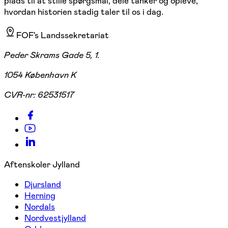
plads til at stille spørgsmål, dele tanker og opleve,
hvordan historien stadig taler til os i dag.
FOF's Landssekretariat
Peder Skrams Gade 5, 1.
1054 København K
CVR-nr:
62531517
Aftenskoler Jylland
Djursland
Herning
Nordals
Nordvestjylland