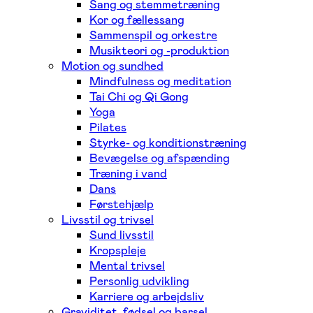
Sang og stemmetræning
Kor og fællessang
Sammenspil og orkestre
Musikteori og -produktion
Motion og sundhed
Mindfulness og meditation
Tai Chi og Qi Gong
Yoga
Pilates
Styrke- og konditionstræning
Bevægelse og afspænding
Træning i vand
Dans
Førstehjælp
Livsstil og trivsel
Sund livsstil
Kropspleje
Mental trivsel
Personlig udvikling
Karriere og arbejdsliv
Graviditet, fødsel og barsel