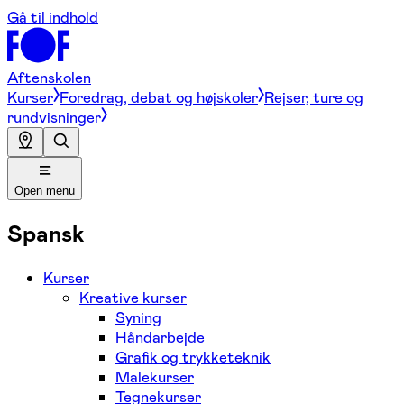
Gå til indhold
Aftenskolen
Kurser
Foredrag, debat og højskoler
Rejser, ture og
rundvisninger
Open menu
Spansk
Kurser
Kreative kurser
Syning
Håndarbejde
Grafik og trykketeknik
Malekurser
Tegnekurser