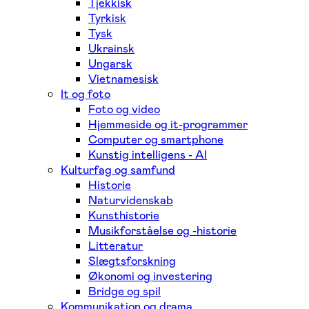
Tjekkisk
Tyrkisk
Tysk
Ukrainsk
Ungarsk
Vietnamesisk
It og foto
Foto og video
Hjemmeside og it-programmer
Computer og smartphone
Kunstig intelligens - AI
Kulturfag og samfund
Historie
Naturvidenskab
Kunsthistorie
Musikforståelse og -historie
Litteratur
Slægtsforskning
Økonomi og investering
Bridge og spil
Kommunikation og drama