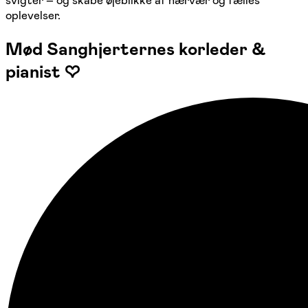
svigter – og skabe øjeblikke af nærvær og fælles
oplevelser.
Mød Sanghjerternes korleder &
pianist ♡