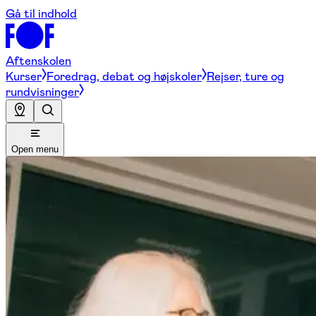
Gå til indhold
Aftenskolen
Kurser
Foredrag, debat og højskoler
Rejser, ture og
rundvisninger
Open menu