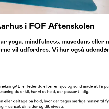
Aarhus i FOF Aftenskolen
ar yoga, mindfulness, mavedans eller no
erne vil udfordres. Vi har også udendø
srækning? Eller leder du efter en sjov og sund måde at få p
ning du er til, har vi et hold, der passer til dig.
 eller deltage på hold, hvor der tages særlige hensyn til fys
ng – uanset din alder og dit niveau.