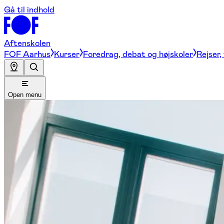
Gå til indhold
Aftenskolen
FOF Aarhus
Kurser
Foredrag, debat og højskoler
Rejser,
Open menu