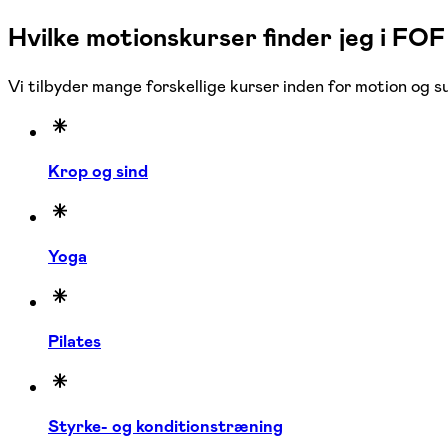
Hvilke motionskurser finder jeg i FO
Vi tilbyder mange forskellige kurser inden for motion og 
Krop og sind
Yoga
Pilates
Styrke- og konditionstræning