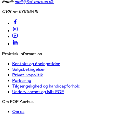
Email:
mail@fof-aarhus.dk
CVR-nr:
57668415
Praktisk information
Kontakt og åbningstider
Salgsbetingelser
Privatlivspolitik
Parkering
Tilgængelighed og handicapforhold
Undervisernet og Mit FOF
Om FOF Aarhus
Om os