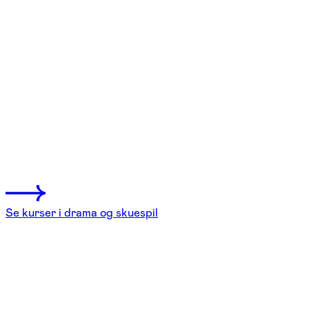
FOF København og Nordsjælland
Se hold
Skuespil – lær af de professionelle
2 hold
Se kurser i drama og skuespil