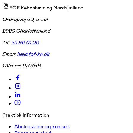
FOF København og Nordsjælland
Ordrupvej 60, 5. sal
2920 Charlottenlund
Tlf:
45 96 01 00
Email:
hej@fof-kn.dk
CVR-nr:
11707513
Praktisk information
Åbningstider og kontakt
Priser og tilskud