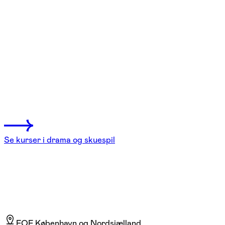
FOF København og Nordsjælland
Se hold
Skuespil – lær af de professionelle
København V
2 hold
Se kurser i drama og skuespil
FOF København og Nordsjælland