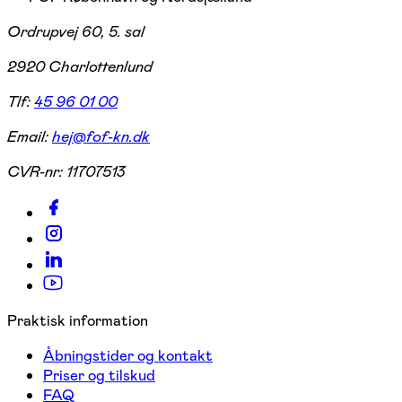
Ordrupvej 60, 5. sal
2920 Charlottenlund
Tlf:
45 96 01 00
Email:
hej@fof-kn.dk
CVR-nr:
11707513
Praktisk information
Åbningstider og kontakt
Priser og tilskud
FAQ