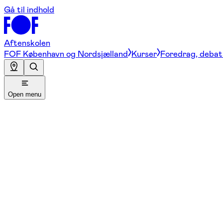
Gå til indhold
Aftenskolen
FOF København og Nordsjælland
Kurser
Foredrag, debat 
Open menu