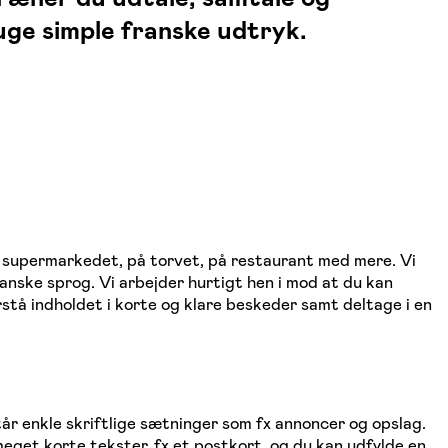
uge simple franske udtryk.
I supermarkedet, på torvet, på restaurant med mere. Vi
anske sprog. Vi arbejder hurtigt hen i mod at du kan
orstå indholdet i korte og klare beskeder samt deltage i en
står enkle skriftlige sætninger som fx annoncer og opslag.
eget korte tekster, fx et postkort, og du kan udfylde en