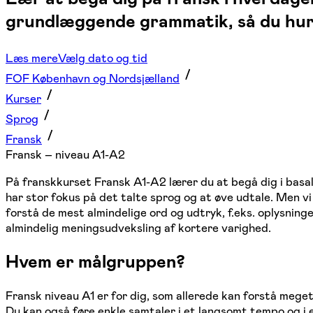
grundlæggende grammatik, så du hurti
Læs mere
Vælg dato og tid
FOF København og Nordsjælland
Kurser
Sprog
Fransk
Fransk – niveau A1-A2
På franskkurset Fransk A1-A2 lærer du at begå dig i basal
har stor fokus på det talte sprog og at øve udtale. Men v
forstå de mest almindelige ord og udtryk, f.eks. oplysninge
almindelig meningsudveksling af kortere varighed.
Hvem er målgruppen?
Fransk niveau A1 er for dig, som allerede kan forstå meget
Du kan også føre enkle samtaler i et langsomt tempo og i 