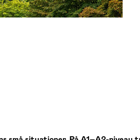
ns små situationer. På A1–A2-niveau 