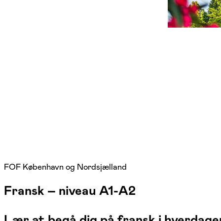
FOF København og Nordsjælland
Fransk – niveau A1-A2
Lær at begå dig på fransk i hverdage