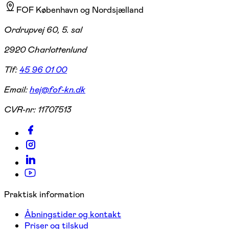
FOF København og Nordsjælland
Ordrupvej 60, 5. sal
2920 Charlottenlund
Tlf:
45 96 01 00
Email:
hej@fof-kn.dk
CVR-nr:
11707513
Praktisk information
Åbningstider og kontakt
Priser og tilskud