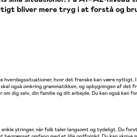
gt bliver mere tryg i at forstå og br
e hverdagssituationer, hvor det franske kan være nyttigt. 
i skal også omkring grammatikken, og opbygningen af det fr
r om dig selv, din familie og dit arbejde. Du kan også kan f
 enkle ytringer, når folk taler langsomt og tydeligt. Du for
et begrænset omfang med et lille ordforråd. Du kan skrive m