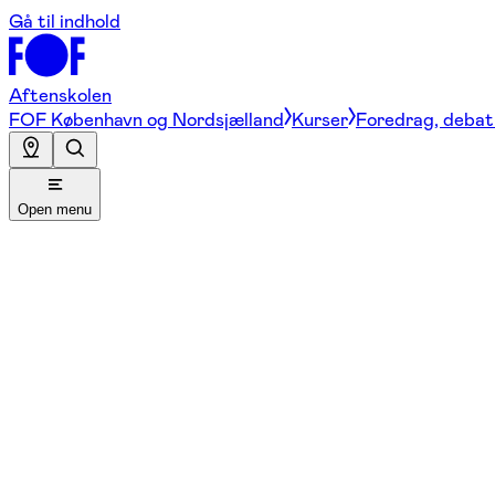
Gå til indhold
Aftenskolen
FOF København og Nordsjælland
Kurser
Foredrag, debat 
Open menu