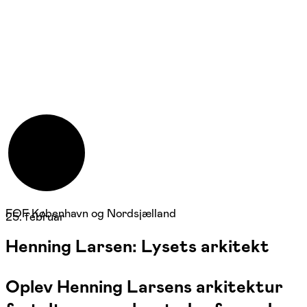
FOF København og Nordsjælland
25. februar
Henning Larsen: Lysets arkitekt
Oplev Henning Larsens arkitektur