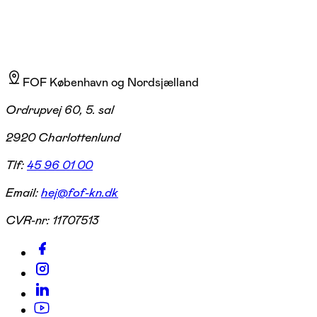
FOF København og Nordsjælland
Ordrupvej 60, 5. sal
2920 Charlottenlund
Tlf:
45 96 01 00
Email:
hej@fof-kn.dk
CVR-nr:
11707513