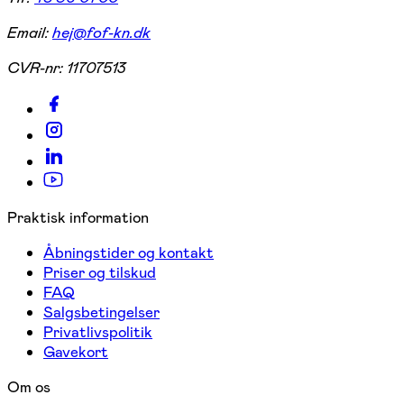
Email:
hej@fof-kn.dk
CVR-nr:
11707513
Praktisk information
Åbningstider og kontakt
Priser og tilskud
FAQ
Salgsbetingelser
Privatlivspolitik
Gavekort
Om os