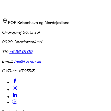
FOF København og Nordsjælland
Ordrupvej 60, 5. sal
2920 Charlottenlund
Tlf:
45 96 01 00
Email:
hej@fof-kn.dk
CVR-nr:
11707513