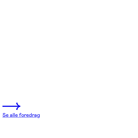
FOF København og Nordsjælland
Se hold
Yogaens effekt på dit helbred –
fakta og myter
Charlottenlund
1 hold
Se alle foredrag