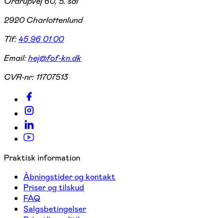
Ordrupvej 60, 5. sal
2920 Charlottenlund
Tlf:
45 96 01 00
Email:
hej@fof-kn.dk
CVR-nr:
11707513
Praktisk information
Åbningstider og kontakt
Priser og tilskud
FAQ
Salgsbetingelser