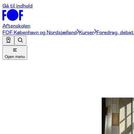
Gå til indhold
Aftenskolen
FOF København og Nordsjælland
Kurser
Foredrag, debat 
Open menu