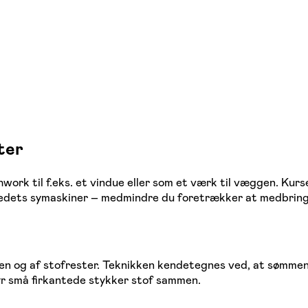
ter
hwork til f.eks. et vindue eller som et værk til væggen. Kurs
kstedets symaskiner – medmindre du foretrækker at medbring
den og af stofrester. Teknikken kendetegnes ved, at sømmene
yr små firkantede stykker stof sammen.