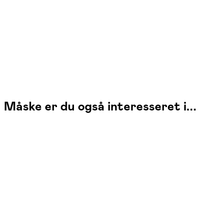
Læs mere
Jeg er uddannet fysioterapeut og har været tilknyttet FOF i over 25 år.
Jeg arbejder med bevægelse, træning og sundhed for voksne.
Måske er du også interesseret i...
Sundheds-
center