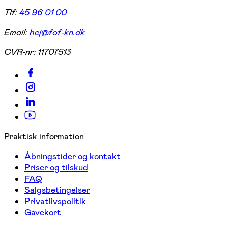
Tlf:
45 96 01 00
Email:
hej@fof-kn.dk
CVR-nr:
11707513
Praktisk information
Åbningstider og kontakt
Priser og tilskud
FAQ
Salgsbetingelser
Privatlivspolitik
Gavekort