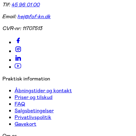
Tlf:
45 96 01 00
Email:
hej@fof-kn.dk
CVR-nr:
11707513
Praktisk information
Åbningstider og kontakt
Priser og tilskud
FAQ
Salgsbetingelser
Privatlivspolitik
Gavekort
Om os