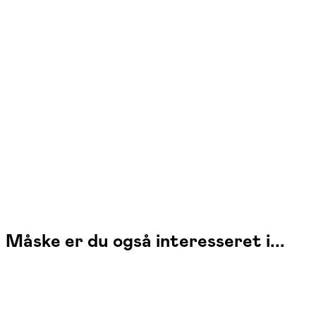
Anne-Sophie Helger
Læs mere
Jeg er en erfaren og glad tegner, som brænder for at undervise og
skabe trygge fællesskaber for andre, der deler min passion for det
kreative. Jeg tror på, at alle kan tegne, hvis de ønsker det og gerne vil
bruge tid på det.
Måske er du også interesseret i...