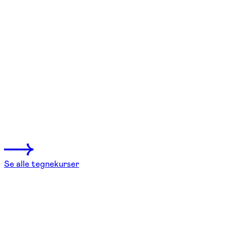
FOF København og Nordsjælland
Se hold
Tegn løs – skitse, krop og flow
København K
1 hold
Se alle tegnekurser