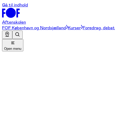
Gå til indhold
Aftenskolen
FOF København og Nordsjælland
Kurser
Foredrag, debat 
Open menu