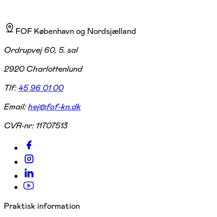
FOF København og Nordsjælland
Ordrupvej 60, 5. sal
2920 Charlottenlund
Tlf:
45 96 01 00
Email:
hej@fof-kn.dk
CVR-nr:
11707513
Praktisk information