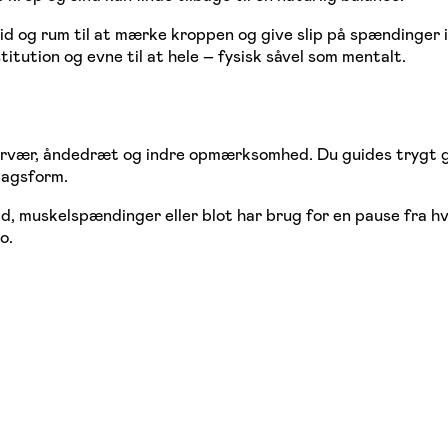
iver tid og rum til at mærke kroppen og give slip på spændin
ution og evne til at hele – fysisk såvel som mentalt.
ærvær, åndedræt og indre opmærksomhed. Du guides trygt ge
 dagsform.
hed, muskelspændinger eller blot har brug for en pause fra h
o.