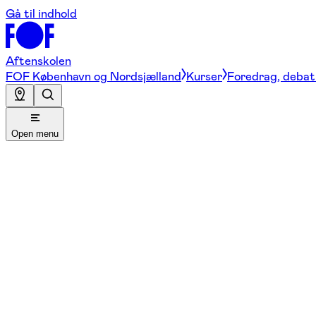
Gå til indhold
Aftenskolen
FOF København og Nordsjælland
Kurser
Foredrag, debat 
Open menu