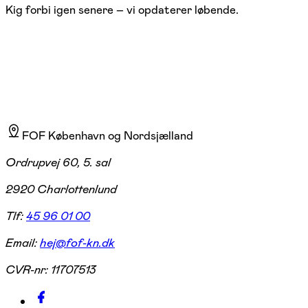
Kig forbi igen senere – vi opdaterer løbende.
FOF København og Nordsjælland
Ordrupvej 60, 5. sal
2920 Charlottenlund
Tlf:
45 96 01 00
Email:
hej@fof-kn.dk
CVR-nr:
11707513