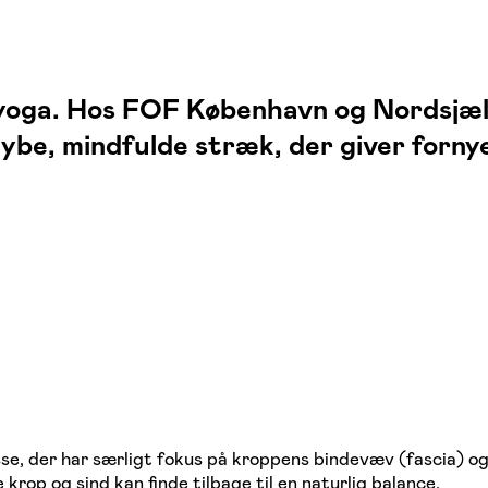
n yoga. Hos FOF København og Nordsjæ
e, mindfulde stræk, der giver fornyet
sse, der har særligt fokus på kroppens bindevæv (fascia) 
krop og sind kan finde tilbage til en naturlig balance.