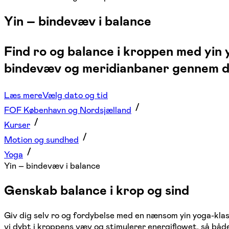
Yin – bindevæv i balance
Find ro og balance i kroppen med yi
bindevæv og meridianbaner gennem dyb
Læs mere
Vælg dato og tid
FOF København og Nordsjælland
Kurser
Motion og sundhed
Yoga
Yin – bindevæv i balance
Genskab balance i krop og sind
Giv dig selv ro og fordybelse med en nænsom yin yoga-kla
vi dybt i kroppens væv og stimulerer energiflowet, så både 