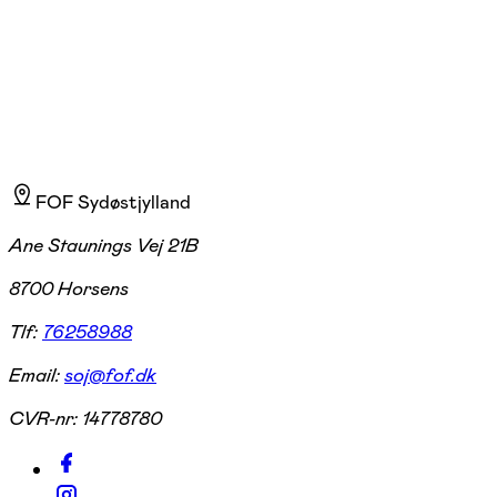
jeg uddannet fitness-instruktør og kostvejleder og underviser i mange
forskellige fitness-former.
FOF Sydøstjylland
Ane Staunings Vej 21B
8700 Horsens
Tlf:
76258988
Email:
soj@fof.dk
CVR-nr:
14778780