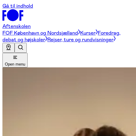
Gå til indhold
Aftenskolen
FOF København og Nordsjælland
Kurser
Foredrag,
debat og højskoler
Rejser, ture og rundvisninger
Open menu