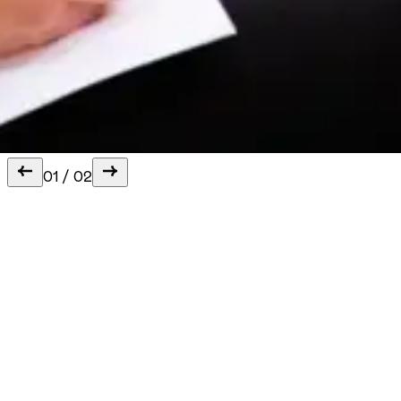
01
/
02
Se aktuelle foredrag