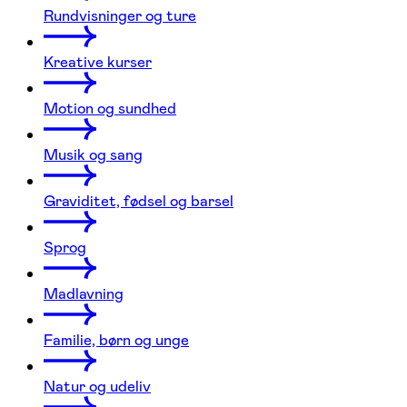
Rundvisninger og ture
Kreative kurser
Motion og sundhed
Musik og sang
Graviditet, fødsel og barsel
Sprog
Madlavning
Familie, børn og unge
Natur og udeliv