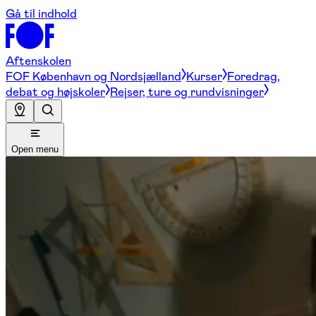
Gå til indhold
Aftenskolen
FOF København og Nordsjælland
Kurser
Foredrag,
debat og højskoler
Rejser, ture og rundvisninger
Open menu