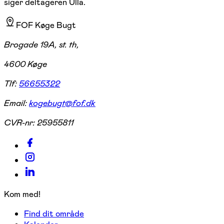
siger deltageren Ulla.
FOF Køge Bugt
Brogade 19A, st. th,
4600 Køge
Tlf:
56655322
Email:
kogebugt@fof.dk
CVR-nr:
25955811
Kom med!
Find dit område