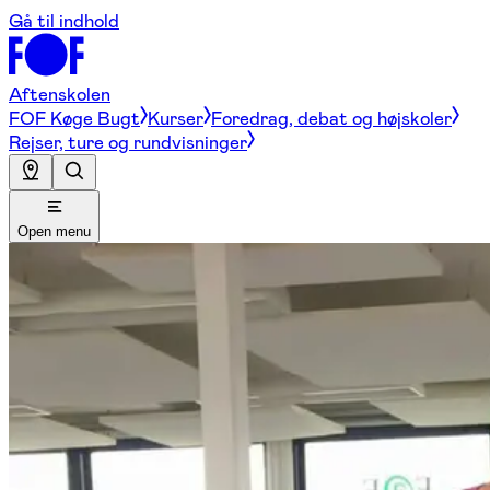
Gå til indhold
Aftenskolen
FOF Køge Bugt
Kurser
Foredrag, debat og højskoler
Rejser, ture og rundvisninger
Open menu