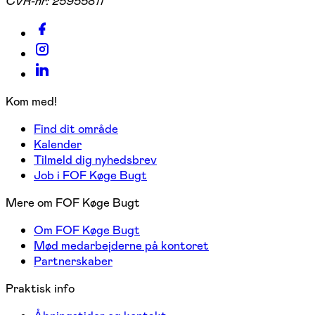
CVR-nr:
25955811
Kom med!
Find dit område
Kalender
Tilmeld dig nyhedsbrev
Job i FOF Køge Bugt
Mere om FOF Køge Bugt
Om FOF Køge Bugt
Mød medarbejderne på kontoret
Partnerskaber
Praktisk info