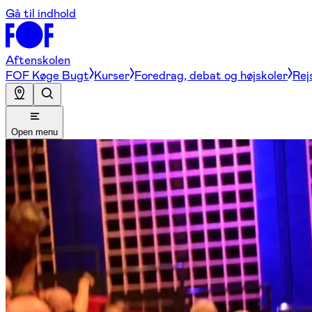
Gå til indhold
Aftenskolen
FOF Køge Bugt
Kurser
Foredrag, debat og højskoler
Rej
Open menu