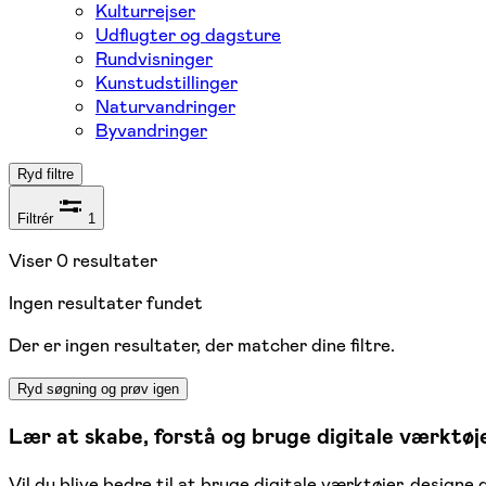
Kulturrejser
Udflugter og dagsture
Rundvisninger
Kunstudstillinger
Naturvandringer
Byvandringer
Ryd filtre
Filtrér
1
Viser
0
resultater
Ingen resultater fundet
Der er ingen resultater, der matcher dine filtre.
Ryd søgning og prøv igen
Lær at skabe, forstå og bruge digitale værktøj
Vil du blive bedre til at bruge digitale værktøjer, design