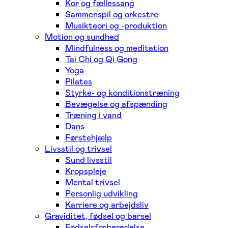
Kor og fællessang
Sammenspil og orkestre
Musikteori og -produktion
Motion og sundhed
Mindfulness og meditation
Tai Chi og Qi Gong
Yoga
Pilates
Styrke- og konditionstræning
Bevægelse og afspænding
Træning i vand
Dans
Førstehjælp
Livsstil og trivsel
Sund livsstil
Kropspleje
Mental trivsel
Personlig udvikling
Karriere og arbejdsliv
Graviditet, fødsel og barsel
Fødselsforberedelse