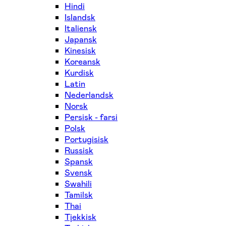
Hindi
Islandsk
Italiensk
Japansk
Kinesisk
Koreansk
Kurdisk
Latin
Nederlandsk
Norsk
Persisk - farsi
Polsk
Portugisisk
Russisk
Spansk
Svensk
Swahili
Tamilsk
Thai
Tjekkisk