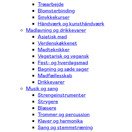
Træarbejde
Blomsterbinding
Smykkekurser
Håndværk og kunsthåndværk
Madlavning og drikkevarer
Asiatisk mad
Verdenskøkkenet
Madteknikker
Vegetarisk og vegansk
Fest- og hverdagsmad
Bagning og søde sager
Madfællesskab
Drikkevarer
Musik og sang
Strengeinstrumenter
Strygere
Blæsere
Trommer og percussion
Klaver og harmonika
Sang og stemmetræning