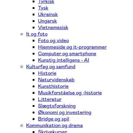
Tyrkisk
Tysk
Ukrainsk
Ungarsk
Vietnamesisk
It og foto
Foto og video
Hjemmeside og it-programmer
Computer og smartphone
Kunstig intelligens - AI
Kulturfag og samfund
Historie
Naturvidenskab
Kunsthistorie
Musikforståelse og -historie
Litteratur
Slægtsforskning
Økonomi og investering
Bridge og spil
Kommunikation og drama
Skrivekurser