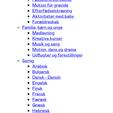
Motion for gravide
Efterfødselstræning
Aktiviteter med baby
Forældreskab
Familie, børn og unge
Madlavning
Kreative kurser
Musik og sang
Motion, dans og drama
Udflugter og forestillinger
Sprog
Arabisk
Bulgarsk
Dansk - Danish
Engelsk
Finsk
Fransk
Færøsk
Græsk
Hebraisk