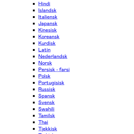
Hindi
Islandsk
Italiensk
Japansk
Kinesisk
Koreansk
Kurdisk
Latin
Nederlandsk
Norsk
Persisk - farsi
Polsk
Portugisisk
Russisk
Spansk
Svensk
Swahili
Tamilsk
Thai
Tjekkisk