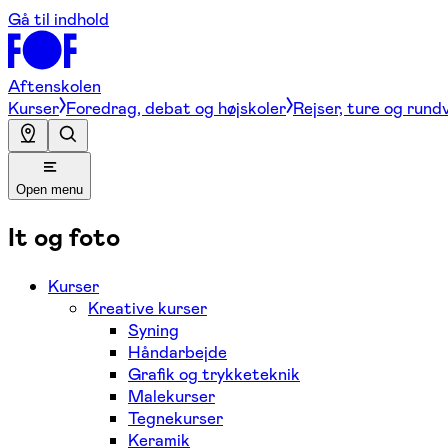
Gå til indhold
Aftenskolen
Kurser
Foredrag, debat og højskoler
Rejser, ture og rund
Open menu
It og foto
Kurser
Kreative kurser
Syning
Håndarbejde
Grafik og trykketeknik
Malekurser
Tegnekurser
Keramik