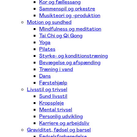
Kor og fællessang
Sammenspil og orkestre
Musikteori og -produktion
Motion og sundhed
Mindfulness og meditation
Tai Chi og Qi Gong
Yoga
Pilates
Styrke- og konditionstræning
Bevægelse og afspænding
Træning i vand
Dans
Førstehjælp
Livsstil og trivsel
Sund livsstil
Kropspleje
Mental trivsel
Personlig udvikling
Karriere og arbejdsliv
Graviditet, fødsel og barsel
Fødselsforberedelse