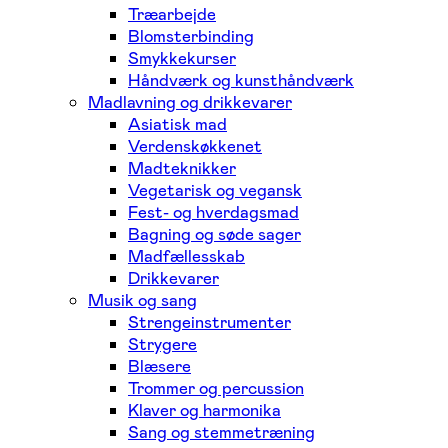
Træarbejde
Blomsterbinding
Smykkekurser
Håndværk og kunsthåndværk
Madlavning og drikkevarer
Asiatisk mad
Verdenskøkkenet
Madteknikker
Vegetarisk og vegansk
Fest- og hverdagsmad
Bagning og søde sager
Madfællesskab
Drikkevarer
Musik og sang
Strengeinstrumenter
Strygere
Blæsere
Trommer og percussion
Klaver og harmonika
Sang og stemmetræning