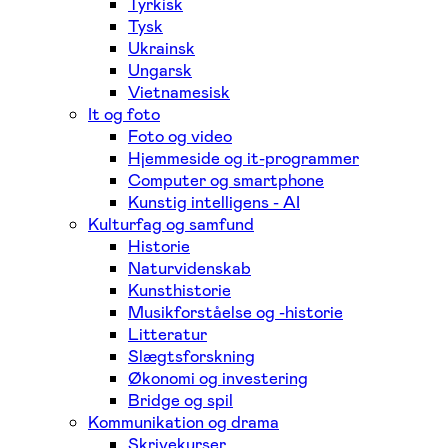
Tyrkisk
Tysk
Ukrainsk
Ungarsk
Vietnamesisk
It og foto
Foto og video
Hjemmeside og it-programmer
Computer og smartphone
Kunstig intelligens - AI
Kulturfag og samfund
Historie
Naturvidenskab
Kunsthistorie
Musikforståelse og -historie
Litteratur
Slægtsforskning
Økonomi og investering
Bridge og spil
Kommunikation og drama
Skrivekurser