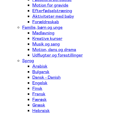
Motion for gravide
Efterfødselstræning
Aktiviteter med baby
Forældreskab
Familie, børn og unge
Madlavning
Kreative kurser
Musik og sang
Motion, dans og drama
Udflugter og forestillinger
Sprog
Arabisk
Bulgarsk
Dansk - Danish
Engelsk
Finsk
Fransk
Færøsk
Græsk
Hebraisk