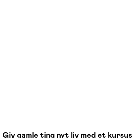
FOF Herning
Se hold
Tufting/smyrna med Danella nål v.
Gitte
Herning
1 hold
Giv gamle ting nyt liv med et kursus