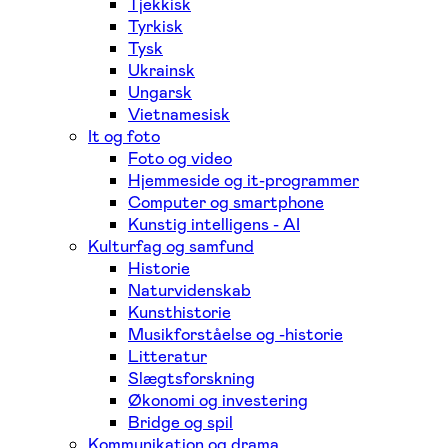
Tjekkisk
Tyrkisk
Tysk
Ukrainsk
Ungarsk
Vietnamesisk
It og foto
Foto og video
Hjemmeside og it-programmer
Computer og smartphone
Kunstig intelligens - AI
Kulturfag og samfund
Historie
Naturvidenskab
Kunsthistorie
Musikforståelse og -historie
Litteratur
Slægtsforskning
Økonomi og investering
Bridge og spil
Kommunikation og drama