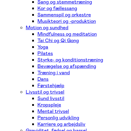
Sang og stemmetræning
Kor og fællessang
Sammenspil og orkestre
Musikteori og -produktion
Motion og sundhed
Mindfulness og meditation
Tai Chi og Qi Gong
Yoga
Pilates
Styrke- og konditionstræning
Bevægelse og afspænding
Træning i vand
Dans
Førstehjælp
Livsstil og trivsel
Sund livsstil
Kropspleje
Mental trivsel
Personlig udvikling
Karriere og arbejdsliv
Graviditet, fødsel og barsel