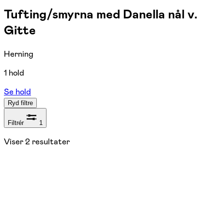
Tufting/smyrna med Danella nål v.
Gitte
Herning
1 hold
Se hold
Ryd filtre
Filtrér
1
Viser
2
resultater
NYHED