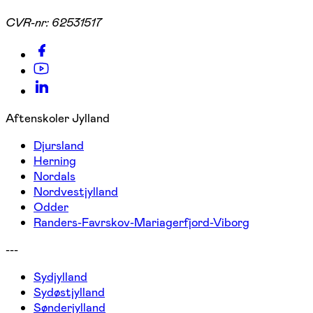
CVR-nr:
62531517
Aftenskoler Jylland
Djursland
Herning
Nordals
Nordvestjylland
Odder
Randers-Favrskov-Mariagerfjord-Viborg
---
Sydjylland
Sydøstjylland
Sønderjylland