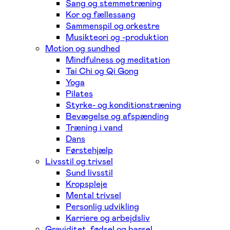
Sang og stemmetræning
Kor og fællessang
Sammenspil og orkestre
Musikteori og -produktion
Motion og sundhed
Mindfulness og meditation
Tai Chi og Qi Gong
Yoga
Pilates
Styrke- og konditionstræning
Bevægelse og afspænding
Træning i vand
Dans
Førstehjælp
Livsstil og trivsel
Sund livsstil
Kropspleje
Mental trivsel
Personlig udvikling
Karriere og arbejdsliv
Graviditet, fødsel og barsel