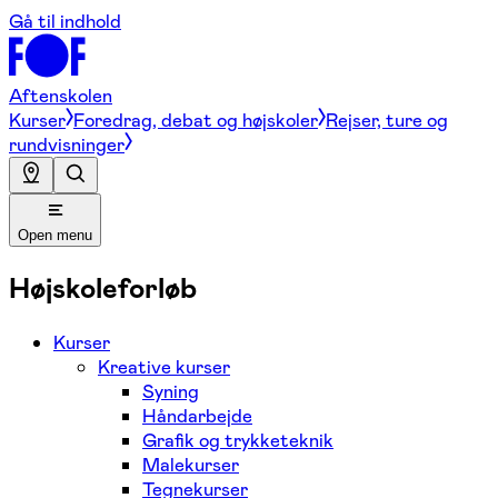
Gå til indhold
Aftenskolen
Kurser
Foredrag, debat og højskoler
Rejser, ture og
rundvisninger
Open menu
Højskoleforløb
Kurser
Kreative kurser
Syning
Håndarbejde
Grafik og trykketeknik
Malekurser
Tegnekurser