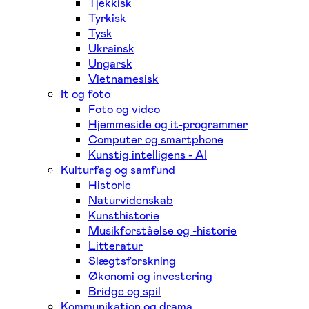
Tjekkisk
Tyrkisk
Tysk
Ukrainsk
Ungarsk
Vietnamesisk
It og foto
Foto og video
Hjemmeside og it-programmer
Computer og smartphone
Kunstig intelligens - AI
Kulturfag og samfund
Historie
Naturvidenskab
Kunsthistorie
Musikforståelse og -historie
Litteratur
Slægtsforskning
Økonomi og investering
Bridge og spil
Kommunikation og drama