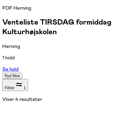
FOF Herning
Venteliste TIRSDAG formiddag
Kulturhøjskolen
Herning
1 hold
Se hold
Ryd filtre
Filtrér
1
Viser
4
resultater