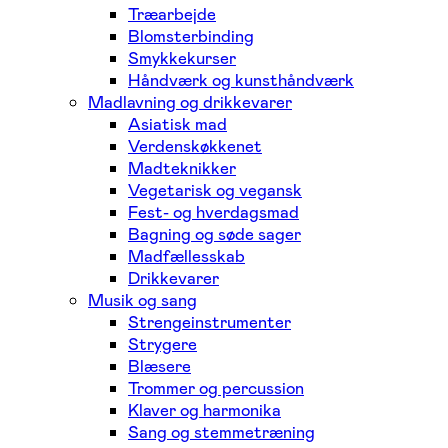
Træarbejde
Blomsterbinding
Smykkekurser
Håndværk og kunsthåndværk
Madlavning og drikkevarer
Asiatisk mad
Verdenskøkkenet
Madteknikker
Vegetarisk og vegansk
Fest- og hverdagsmad
Bagning og søde sager
Madfællesskab
Drikkevarer
Musik og sang
Strengeinstrumenter
Strygere
Blæsere
Trommer og percussion
Klaver og harmonika
Sang og stemmetræning