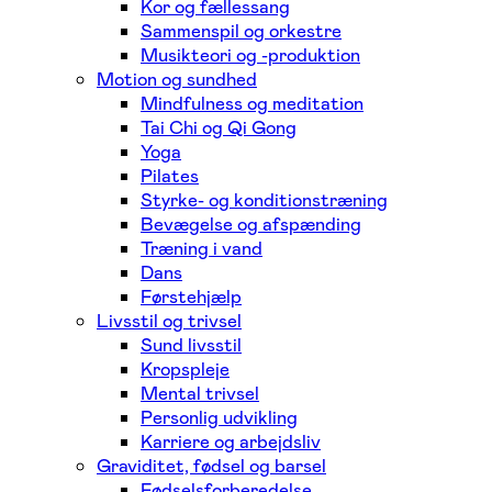
Kor og fællessang
Sammenspil og orkestre
Musikteori og -produktion
Motion og sundhed
Mindfulness og meditation
Tai Chi og Qi Gong
Yoga
Pilates
Styrke- og konditionstræning
Bevægelse og afspænding
Træning i vand
Dans
Førstehjælp
Livsstil og trivsel
Sund livsstil
Kropspleje
Mental trivsel
Personlig udvikling
Karriere og arbejdsliv
Graviditet, fødsel og barsel
Fødselsforberedelse