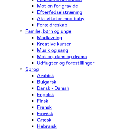
Motion for gravide
Efterfødselstræning
Aktiviteter med baby
Forældreskab
Familie, børn og unge
Madlavning
Kreative kurser
Musik og sang
Motion, dans og drama
Udflugter og forestillinger
Sprog
Arabisk
Bulgarsk
Dansk - Danish
Engelsk
Finsk
Fransk
Færøsk
Græsk
Hebraisk