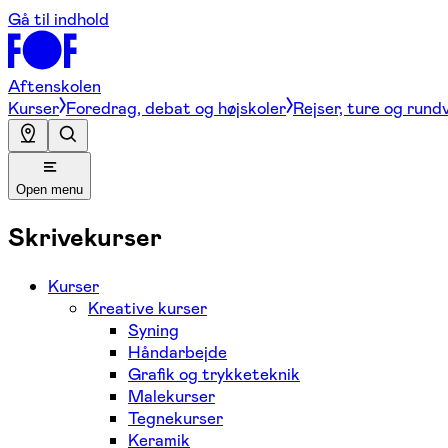
Gå til indhold
Aftenskolen
Kurser
Foredrag, debat og højskoler
Rejser, ture og rund
Open menu
Skrivekurser
Kurser
Kreative kurser
Syning
Håndarbejde
Grafik og trykketeknik
Malekurser
Tegnekurser
Keramik