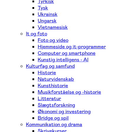
Tyrkisk
Tysk
Ukrainsk
Ungarsk
Vietnamesisk
It og foto
Foto og video
Hjemmeside og it-programmer
Computer og smartphone
Kunstig intelligens - AI
Kulturfag og samfund
Historie
Naturvidenskab
Kunsthistorie
Musikforståelse og -historie
Litteratur
Slægtsforskning
Økonomi og investering
Bridge og spil
Kommunikation og drama
Skrivekurser