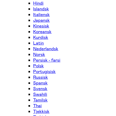
Hindi
Islandsk
Italiensk
Japansk
Kinesisk
Koreansk
Kurdisk
Latin
Nederlandsk
Norsk
Persisk - farsi
Polsk
Portugisisk
Russisk
Spansk
Svensk
Swahili
Tamilsk
Thai
Tjekkisk