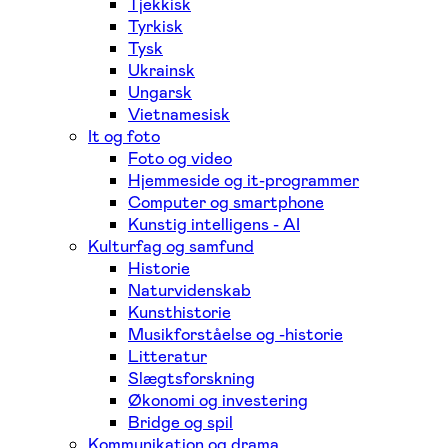
Tjekkisk
Tyrkisk
Tysk
Ukrainsk
Ungarsk
Vietnamesisk
It og foto
Foto og video
Hjemmeside og it-programmer
Computer og smartphone
Kunstig intelligens - AI
Kulturfag og samfund
Historie
Naturvidenskab
Kunsthistorie
Musikforståelse og -historie
Litteratur
Slægtsforskning
Økonomi og investering
Bridge og spil
Kommunikation og drama