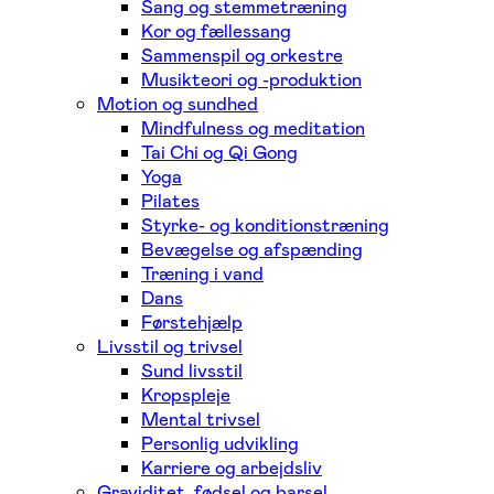
Sang og stemmetræning
Kor og fællessang
Sammenspil og orkestre
Musikteori og -produktion
Motion og sundhed
Mindfulness og meditation
Tai Chi og Qi Gong
Yoga
Pilates
Styrke- og konditionstræning
Bevægelse og afspænding
Træning i vand
Dans
Førstehjælp
Livsstil og trivsel
Sund livsstil
Kropspleje
Mental trivsel
Personlig udvikling
Karriere og arbejdsliv
Graviditet, fødsel og barsel