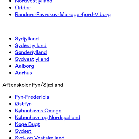
Nordvestjylland
Odder
Randers-Favrskov-Mariagerfjord-Viborg
---
Sydjylland
Sydøstjylland
Sønderjylland
Sydvestjylland
Aalborg
Aarhus
Aftenskoler Fyn/Sjælland
Fyn-Fredericia
Østfyn
Københavns Omegn
København og Nordsjælland
Køge Bugt
Sydøst
Syd- og Vestsjælland