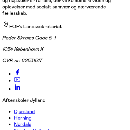
og højskoler er for alle, der vil kombinere viden og
oplevelser med socialt samvær og nærværende
fællesskab.
FOF's Landssekretariat
Peder Skrams Gade 5, 1.
1054 København K
CVR-nr:
62531517
Aftenskoler Jylland
Djursland
Herning
Nordals