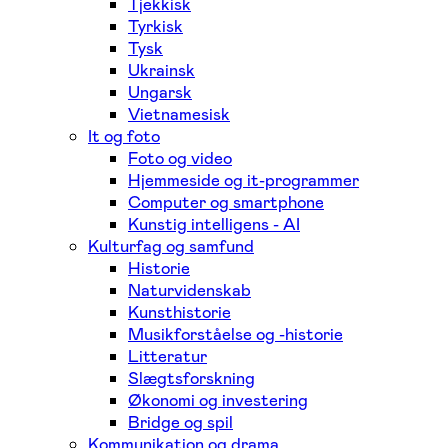
Tjekkisk
Tyrkisk
Tysk
Ukrainsk
Ungarsk
Vietnamesisk
It og foto
Foto og video
Hjemmeside og it-programmer
Computer og smartphone
Kunstig intelligens - AI
Kulturfag og samfund
Historie
Naturvidenskab
Kunsthistorie
Musikforståelse og -historie
Litteratur
Slægtsforskning
Økonomi og investering
Bridge og spil
Kommunikation og drama