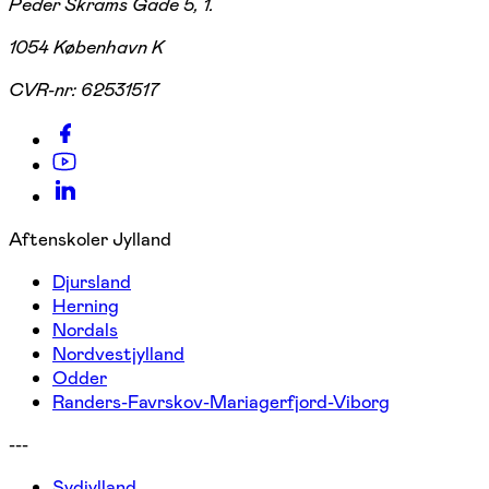
Peder Skrams Gade 5, 1.
1054 København K
CVR-nr:
62531517
Aftenskoler Jylland
Djursland
Herning
Nordals
Nordvestjylland
Odder
Randers-Favrskov-Mariagerfjord-Viborg
---
Sydjylland