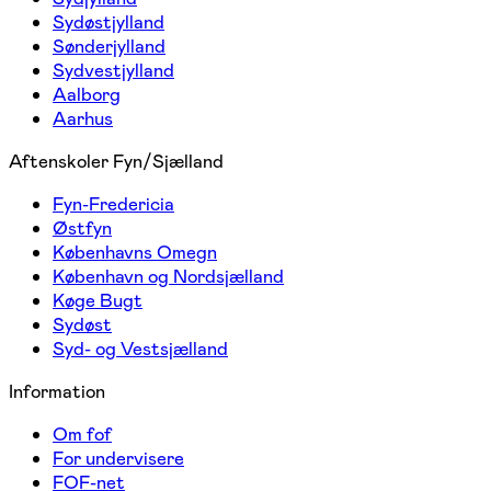
Sydøstjylland
Sønderjylland
Sydvestjylland
Aalborg
Aarhus
Aftenskoler Fyn/Sjælland
Fyn-Fredericia
Østfyn
Københavns Omegn
København og Nordsjælland
Køge Bugt
Sydøst
Syd- og Vestsjælland
Information
Om fof
For undervisere
FOF-net