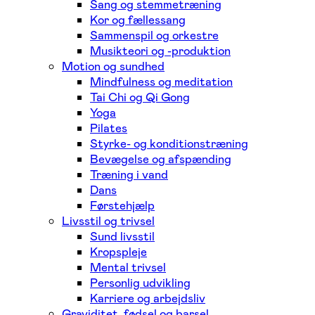
Sang og stemmetræning
Kor og fællessang
Sammenspil og orkestre
Musikteori og -produktion
Motion og sundhed
Mindfulness og meditation
Tai Chi og Qi Gong
Yoga
Pilates
Styrke- og konditionstræning
Bevægelse og afspænding
Træning i vand
Dans
Førstehjælp
Livsstil og trivsel
Sund livsstil
Kropspleje
Mental trivsel
Personlig udvikling
Karriere og arbejdsliv
Graviditet, fødsel og barsel