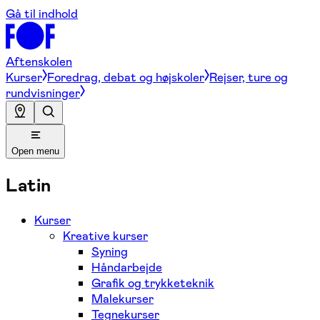
Gå til indhold
Aftenskolen
Kurser
Foredrag, debat og højskoler
Rejser, ture og
rundvisninger
Open menu
Latin
Kurser
Kreative kurser
Syning
Håndarbejde
Grafik og trykketeknik
Malekurser
Tegnekurser