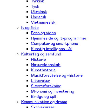
Tyrkisk
Tysk
Ukrainsk
Ungarsk
Vietnamesisk
It og foto
Foto og video
Hjemmeside og it-programmer
Computer og smartphone
Kunstig intelligens - AI
Kulturfag og samfund
Historie
Naturvidenskab
Kunsthistorie
Musikforståelse og -historie
Litteratur
Slægtsforskning
Økonomi og investering
Bridge og spil
Kommunikation og drama
Skrivekurser