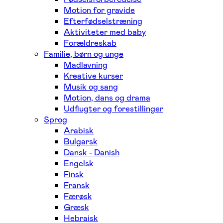
Motion for gravide
Efterfødselstræning
Aktiviteter med baby
Forældreskab
Familie, børn og unge
Madlavning
Kreative kurser
Musik og sang
Motion, dans og drama
Udflugter og forestillinger
Sprog
Arabisk
Bulgarsk
Dansk - Danish
Engelsk
Finsk
Fransk
Færøsk
Græsk
Hebraisk