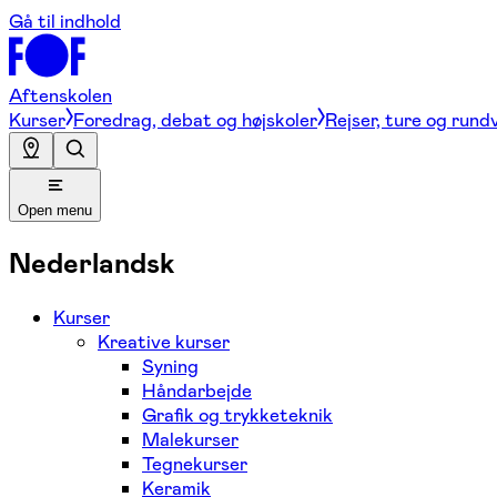
Gå til indhold
Aftenskolen
Kurser
Foredrag, debat og højskoler
Rejser, ture og rund
Open menu
Nederlandsk
Kurser
Kreative kurser
Syning
Håndarbejde
Grafik og trykketeknik
Malekurser
Tegnekurser
Keramik