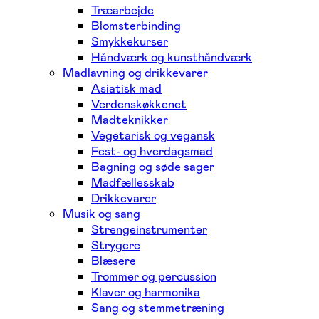
Træarbejde
Blomsterbinding
Smykkekurser
Håndværk og kunsthåndværk
Madlavning og drikkevarer
Asiatisk mad
Verdenskøkkenet
Madteknikker
Vegetarisk og vegansk
Fest- og hverdagsmad
Bagning og søde sager
Madfællesskab
Drikkevarer
Musik og sang
Strengeinstrumenter
Strygere
Blæsere
Trommer og percussion
Klaver og harmonika
Sang og stemmetræning