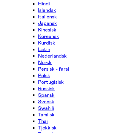
Hindi
Islandsk
Italiensk
Japansk
Kinesisk
Koreansk
Kurdisk
Latin
Nederlandsk
Norsk
Persisk - farsi
Polsk
Portugisisk
Russisk
Spansk
Svensk
Swahili
Tamilsk
Thai
Tjekkisk