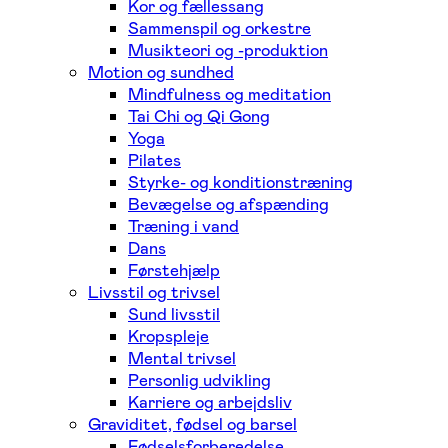
Kor og fællessang
Sammenspil og orkestre
Musikteori og -produktion
Motion og sundhed
Mindfulness og meditation
Tai Chi og Qi Gong
Yoga
Pilates
Styrke- og konditionstræning
Bevægelse og afspænding
Træning i vand
Dans
Førstehjælp
Livsstil og trivsel
Sund livsstil
Kropspleje
Mental trivsel
Personlig udvikling
Karriere og arbejdsliv
Graviditet, fødsel og barsel
Fødselsforberedelse