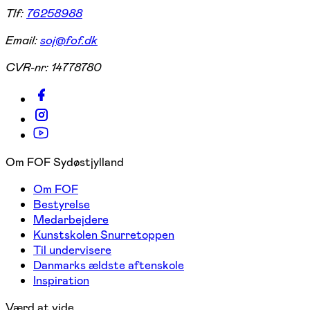
Tlf:
76258988
Email:
soj@fof.dk
CVR-nr:
14778780
Om FOF Sydøstjylland
Om FOF
Bestyrelse
Medarbejdere
Kunstskolen Snurretoppen
Til undervisere
Danmarks ældste aftenskole
Inspiration
Værd at vide