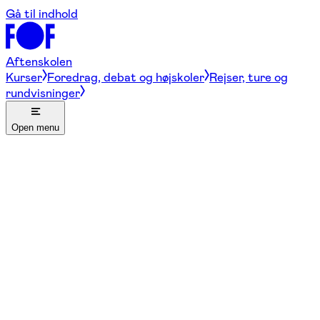
Gå til indhold
Aftenskolen
Kurser
Foredrag, debat og højskoler
Rejser, ture og
rundvisninger
Open menu