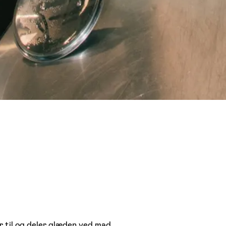
r til og deler glæden ved mad.