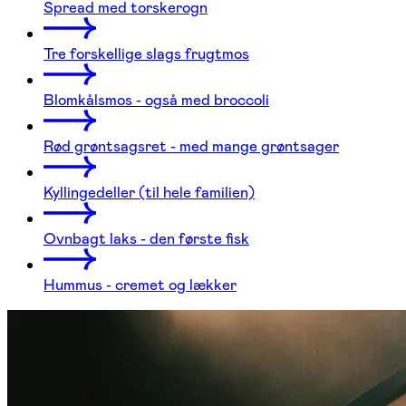
Spread med torskerogn
Tre forskellige slags frugtmos
Blomkålsmos - også med broccoli
Rød grøntsagsret - med mange grøntsager
Kyllingedeller (til hele familien)
Ovnbagt laks - den første fisk
Hummus - cremet og lækker