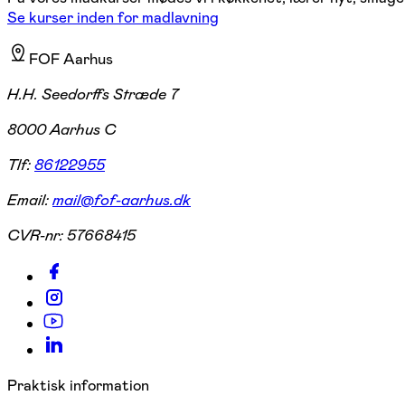
Se kurser inden for madlavning
FOF Aarhus
H.H. Seedorffs Stræde 7
8000 Aarhus C
Tlf:
86122955
Email:
mail@fof-aarhus.dk
CVR-nr:
57668415
Praktisk information