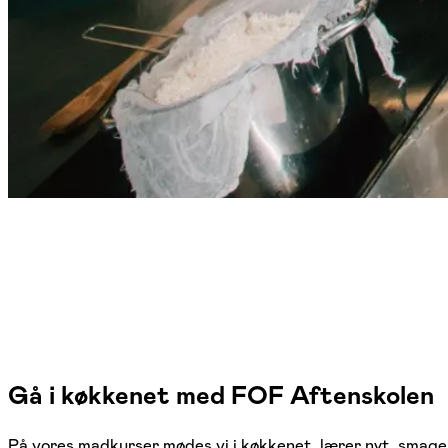
Gå i køkkenet med FOF Aftenskolen
På vores madkurser mødes vi i køkkenet, lærer nyt, smage