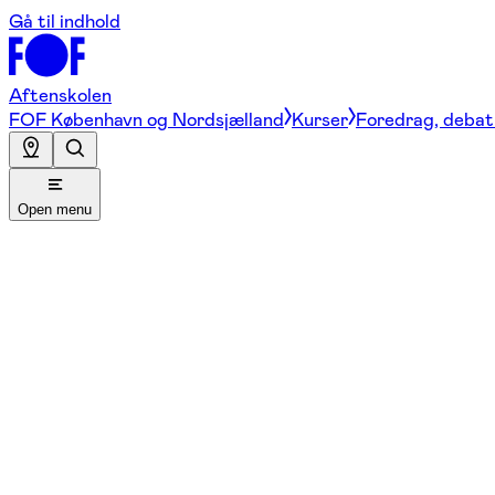
Gå til indhold
Aftenskolen
FOF København og Nordsjælland
Kurser
Foredrag, debat 
Open menu