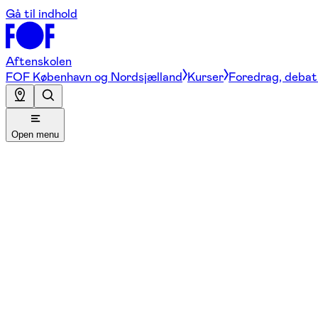
Gå til indhold
Aftenskolen
FOF København og Nordsjælland
Kurser
Foredrag, debat 
Open menu