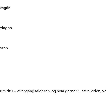
nemgår
erdagen
deren
r midt i – overgangsalderen, og som gerne vil have viden, væ